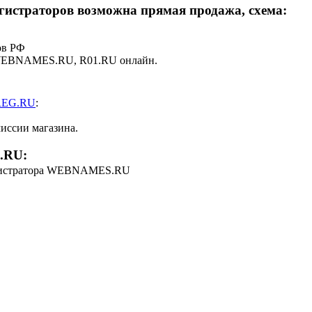
егистраторов возможна прямая продажа, схема:
ов РФ
 WEBNAMES.RU, R01.RU онлайн.
 REG.RU
:
миссии магазина.
.RU:
гистратора WEBNAMES.RU